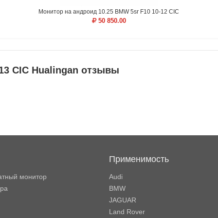
Монитор на андроид 10.25 BMW 5sr F10 10-12 CIC
50 850.00
13 CIC Hualingan отзывы
Применимость
атный монитор
Audi
ора
BMW
JAGUAR
Land Rover