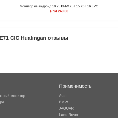
Монитор на андроид 10.25 BMW X5 F15 X6 F16 EVO
54 240.00
E71 CIC Hualingan отзывы
Применимость
атный монитор
Audi
ора
BMW
JAGUAR
Land Rover