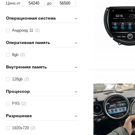
Цена от
до
Операционная система
Андроид 11
(2)
Оперативная память
8gb
(2)
Внутренняя память
128gb
(2)
Процессор
PX5
(2)
Разрешение
1920х720
(2)